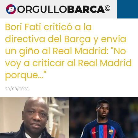
Bori Fati criticó a la
directiva del Barça y envía
un giño al Real Madrid: "No
voy a criticar al Real Madrid
porque..."
28/03/2023