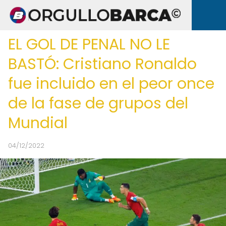
EL GOL DE PENAL NO LE
BASTÓ: Cristiano Ronaldo
fue incluido en el peor once
de la fase de grupos del
Mundial
04/12/2022