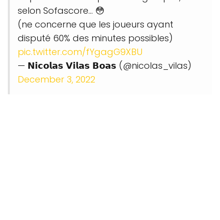
selon Sofascore... 😳
(ne concerne que les joueurs ayant
disputé 60% des minutes possibles)
pic.twitter.com/fYgagG9XBU
— 𝗡𝗶𝗰𝗼𝗹𝗮𝘀 𝗩𝗶𝗹𝗮𝘀 𝗕𝗼𝗮𝘀 (@nicolas_vilas)
December 3, 2022