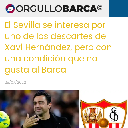
El Sevilla se interesa por
uno de los descartes de
Xavi Hernández, pero con
una condición que no
gusta al Barca
25/07/2022