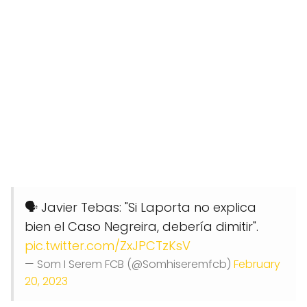
🗣️ Javier Tebas: "Si Laporta no explica
bien el Caso Negreira, debería dimitir".
pic.twitter.com/ZxJPCTzKsV
— Som I Serem FCB (@Somhiseremfcb)
February
20, 2023