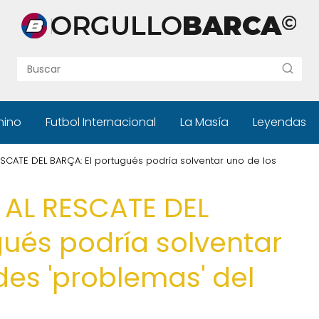
nino
Futbol Internacional
La Masía
Leyendas
CATE DEL BARÇA: El portugués podría solventar uno de los
AL RESCATE DEL
gués podría solventar
des 'problemas' del