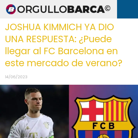
JOSHUA KIMMICH YA DIO
UNA RESPUESTA: ¿Puede
llegar al FC Barcelona en
este mercado de verano?
14/06/2023