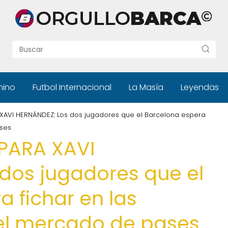
nino
Futbol Internacional
La Masía
Leyendas
XAVI HERNÁNDEZ: Los dos jugadores que el Barcelona espera
ases
PARA XAVI
dos jugadores que el
 fichar en las
el mercado de pases