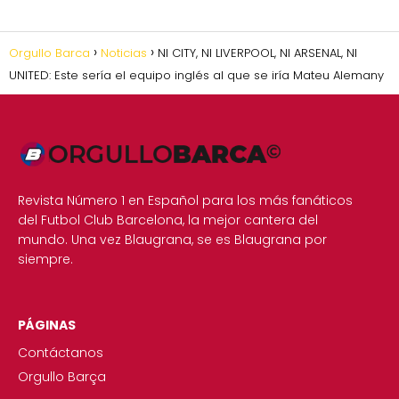
Orgullo Barca
Noticias
NI CITY, NI LIVERPOOL, NI ARSENAL, NI
UNITED: Este sería el equipo inglés al que se iría Mateu Alemany
Revista Número 1 en Español para los más fanáticos
del Futbol Club Barcelona, la mejor cantera del
mundo. Una vez Blaugrana, se es Blaugrana por
siempre.
PÁGINAS
Contáctanos
Orgullo Barça