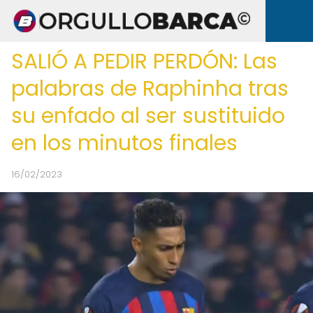
SALIÓ A PEDIR PERDÓN: Las
palabras de Raphinha tras
su enfado al ser sustituido
en los minutos finales
16/02/2023