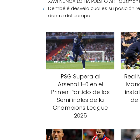
XAVI NUNCA LO HA PUESTO AHÍ: Ousman
Dembélé desvela cual es su posición re
dentro del campo
PSG Supera al
Real 
Arsenal 1-0 en el
Manc
Primer Partido de las
insta
Semifinales de la
de
Champions League
2025