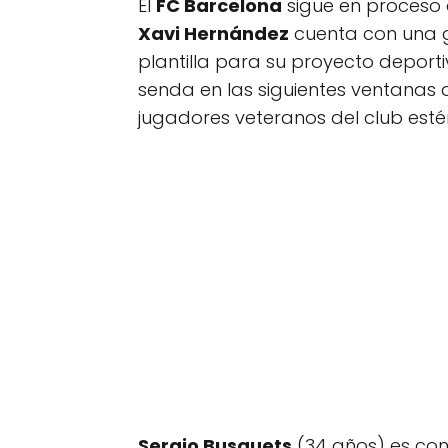
El
FC Barcelona
sigue en proceso d
Xavi Hernández
cuenta con una g
plantilla para su proyecto deport
senda en las siguientes ventanas 
jugadores veteranos del club est
Sergio Busquets
(34 años) es co