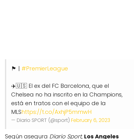
🏴󠁧󠁢󠁥󠁮󠁧󠁿 |
#PremierLeague
✈️🇺🇸 El ex del FC Barcelona, que el
Chelsea no ha inscrito en la Champions,
está en tratos con el equipo de la
MLS
https://t.co/AxhjP5mmwH
— Diario SPORT (@sport)
February 6, 2023
Según asegura
Diario Sport
,
Los Angeles