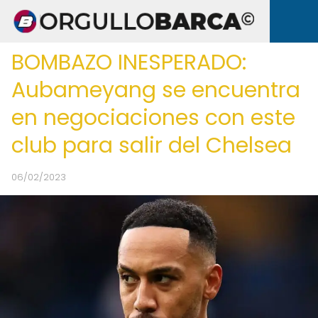
BOMBAZO INESPERADO:
Aubameyang se encuentra
en negociaciones con este
club para salir del Chelsea
06/02/2023