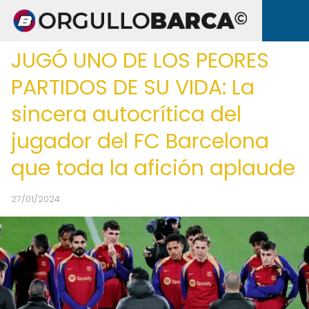
JUGÓ UNO DE LOS PEORES
PARTIDOS DE SU VIDA: La
sincera autocrítica del
jugador del FC Barcelona
que toda la afición aplaude
27/01/2024