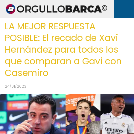
LA MEJOR RESPUESTA
POSIBLE: El recado de Xavi
Hernández para todos los
que comparan a Gavi con
Casemiro
24/01/2023