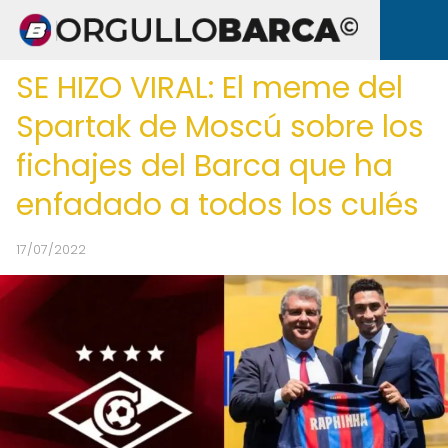
SE HIZO VIRAL: El meme del
Spartak de Moscú sobre los
fichajes del Barca que ha
enfadado a todos los culés
17/07/2022