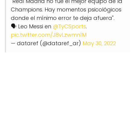
"Real Madrid no fue el mejor equipo de la
Champions. Hay momentos psicológicos
donde el mínimo error te deja afuera".
🗣️ Leo Messi en
@TyCSports
.
pic.twitter.com/J8vLzwmn1M
— dataref (@dataref_ar)
May 30, 2022